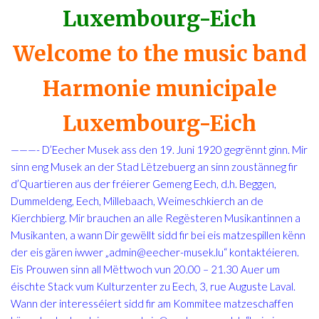
Luxembourg-Eich
Welcome to the music band
Harmonie municipale
Luxembourg-Eich
———- D’Eecher Musek ass den 19. Juni 1920 gegrënnt ginn. Mir
sinn eng Musek an der Stad Lëtzebuerg an sinn zoustänneg fir
d’Quartieren aus der fréierer Gemeng Eech, d.h. Beggen,
Dummeldeng, Eech, Millebaach, Weimeschkierch an de
Kierchbierg. Mir brauchen an alle Regësteren Musikantinnen a
Musikanten, a wann Dir gewëllt sidd fir bei eis matzespillen kënn
der eis gären iwwer „admin@eecher-musek.lu“ kontaktéieren.
Eis Prouwen sinn all Mëttwoch vun 20.00 – 21.30 Auer um
éischte Stack vum Kulturzenter zu Eech, 3, rue Auguste Laval.
Wann der interesséiert sidd fir am Kommitee matzeschaffen