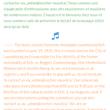
contacter via „admin@eecher-musek.lu“. Nous sommes une
équipe plein d’enthousiasme avec des musiciennes et musiciens
de nombreuses nations. Chacun est le bienvenu chez nous et
nous sommes ravis de présenter le bel art de la musique à Eich
ainsi qu’au-delà.
———- The music society Harmonie municipale Luxembourg-Eich
was founded on june 19, 1920. She is a music band in the City of
Luxembourg and responsible for the districts of the former
municipality of Eich, i.e. Beggen, Dommeldange, Eich, Muhlenbach,
Weimerskirch and Kirchberg. As we need musicians in all
registers, and if you would like to play with us, do not hesitate
to contact us via „admin@eecher-musek.lu“. Our rehearsals
take place every Wednesday from 8:00 p.m. to 9:30 p.m. on the
first floor of the cultural center in Eich, 3, rue Auguste Laval. If
you are interested in joining the committee, you can also
contact us via „admin@eecher-musek.lu“. We are an
enthusiastic team with musicians from many nations. Everyone is