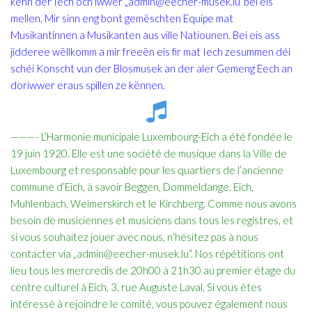
kënn der Iech och iwwer „admin@eecher-musek.lu“bei eis
mellen. Mir sinn eng bont gemëschten Equipe mat
Musikantinnen a Musikanten aus ville Natiounen. Bei eis ass
jidderee wëllkomm a mir freeën eis fir mat Iech zesummen déi
schéi Konscht vun der Blosmusek an der aler Gemeng Eech an
doriwwer eraus spillen ze kënnen.
———- L’Harmonie municipale Luxembourg-Eich a été fondée le
19 juin 1920. Elle est une société de musique dans la Ville de
Luxembourg et responsable pour les quartiers de l’ancienne
commune d’Eich, à savoir Beggen, Dommeldange, Eich,
Muhlenbach, Weimerskirch et le Kirchberg. Comme nous avons
besoin de musiciennes et musiciens dans tous les registres, et
si vous souhaitez jouer avec nous, n’hésitez pas à nous
contacter via „admin@eecher-musek.lu“. Nos répétitions ont
lieu tous les mercredis de 20h00 à 21h30 au premier étage du
centre culturel à Eich, 3, rue Auguste Laval. Si vous êtes
intéressé à rejoindre le comité, vous pouvez également nous